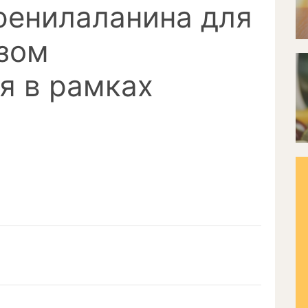
фенилаланина для
озом
я в рамках