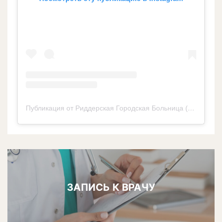
Публикация от Риддерская Городская Больница (@ridder_qalalyk_auruhanasy)
ЗАПИСЬ К ВРАЧУ