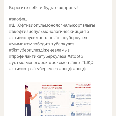
Берегите себя и будьте здоровы!
#вкофпц
#ШҚОфтизиопульмонологиялықорталығы
#вкофтизиопульмонологическийцентр
#фтизиопульмонолог #стопуберкулез
#мыможемпобедитьтуберкулез
#бізтуберкулездіжеңеаламыз
#профилактикатуберкулеза #stoptb
#устькаменогорск #оскемен #вко #ШҚО
#фтизиатр #туберкулез #ннцф #ннцф